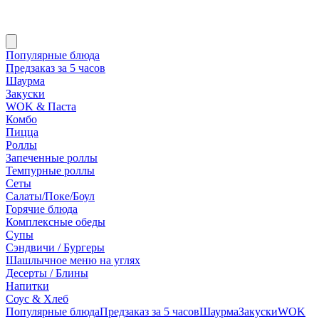
Популярные блюда
Предзаказ за 5 часов
Шаурма
Закуски
WOK & Паста
Комбо
Пицца
Роллы
Запеченные роллы
Темпурные роллы
Сеты
Cалаты/Поке/Боул
Горячие блюда
Комплексные обеды
Супы
Сэндвичи / Бургеры
Шашлычное меню на углях
Десерты / Блины
Напитки
Соус & Хлеб
Популярные блюда
Предзаказ за 5 часов
Шаурма
Закуски
WOK