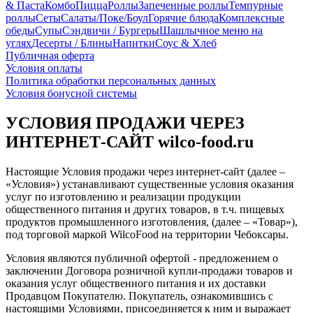
& Паста
Комбо
Пицца
Роллы
Запеченные роллы
Темпурные
роллы
Сеты
Cалаты/Поке/Боул
Горячие блюда
Комплексные
обеды
Супы
Сэндвичи / Бургеры
Шашлычное меню на
углях
Десерты / Блины
Напитки
Соус & Хлеб
Публичная оферта
Условия оплаты
Политика обработки персональных данных
Условия бонусной системы
УСЛОВИЯ ПРОДАЖИ ЧЕРЕЗ
ИНТЕРНЕТ-САЙТ wilco-food.ru
Настоящие Условия продажи через интернет-сайт (далее –
«Условия») устанавливают существенные условия оказания
услуг по изготовлению и реализации продукции
общественного питания и других товаров, в т.ч. пищевых
продуктов промышленного изготовления, (далее – «Товар»),
под торговой маркой WilcoFood на территории Чебоксары.
Условия являются публичной офертой - предложением о
заключении Договора розничной купли-продажи товаров и
оказания услуг общественного питания и их доставки
Продавцом Покупателю. Покупатель, ознакомившись с
настоящими Условиями, присоединяется к ним и выражает