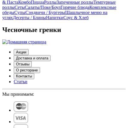
& Паста
Комбо
Пицца
Роллы
Запеченные роллы
Темпурные
роллы
Сеты
Cалаты/Поке/Боул
Горячие блюда
Комплексные
обеды
Супы
Сэндвичи / Бургеры
Шашлычное меню на
углях
Десерты / Блины
Напитки
Соус & Хлеб
Чесночные гренки
Акции
Доставка и оплата
Отзывы
О ресторане
Контакты
Статьи
Мы принимаем: