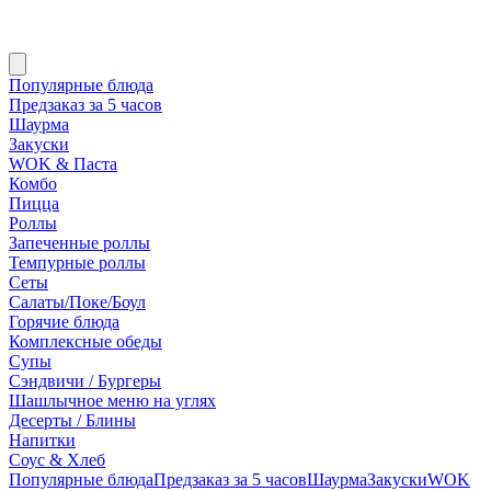
Популярные блюда
Предзаказ за 5 часов
Шаурма
Закуски
WOK & Паста
Комбо
Пицца
Роллы
Запеченные роллы
Темпурные роллы
Сеты
Cалаты/Поке/Боул
Горячие блюда
Комплексные обеды
Супы
Сэндвичи / Бургеры
Шашлычное меню на углях
Десерты / Блины
Напитки
Соус & Хлеб
Популярные блюда
Предзаказ за 5 часов
Шаурма
Закуски
WOK