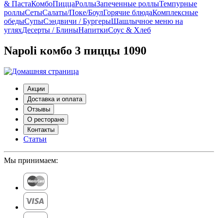
& Паста
Комбо
Пицца
Роллы
Запеченные роллы
Темпурные
роллы
Сеты
Cалаты/Поке/Боул
Горячие блюда
Комплексные
обеды
Супы
Сэндвичи / Бургеры
Шашлычное меню на
углях
Десерты / Блины
Напитки
Соус & Хлеб
Napoli комбо 3 пиццы 1090
Акции
Доставка и оплата
Отзывы
О ресторане
Контакты
Статьи
Мы принимаем: