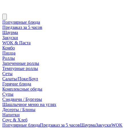
Популярные блюда
Предзаказ за 5 часов
Шаурма
Закуски
WOK & Паста
Комбо
Пицца
Роллы
Запеченные роллы
Темпурные роллы
Сеты
Cалаты/Поке/Боул
Горячие блюда
Комплексные обеды
Супы
Сэндвичи / Бургеры
Шашлычное меню на углях
Десерты / Блины
Напитки
Соус & Хлеб
Популярные блюда
Предзаказ за 5 часов
Шаурма
Закуски
WOK