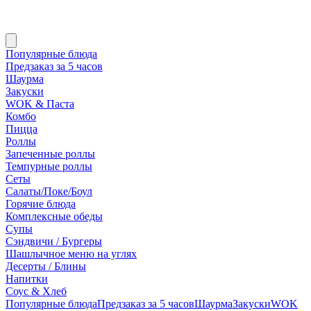
Популярные блюда
Предзаказ за 5 часов
Шаурма
Закуски
WOK & Паста
Комбо
Пицца
Роллы
Запеченные роллы
Темпурные роллы
Сеты
Cалаты/Поке/Боул
Горячие блюда
Комплексные обеды
Супы
Сэндвичи / Бургеры
Шашлычное меню на углях
Десерты / Блины
Напитки
Соус & Хлеб
Популярные блюда
Предзаказ за 5 часов
Шаурма
Закуски
WOK