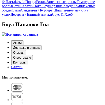
& Паста
Комбо
Пицца
Роллы
Запеченные роллы
Темпурные
роллы
Сеты
Cалаты/Поке/Боул
Горячие блюда
Комплексные
обеды
Супы
Сэндвичи / Бургеры
Шашлычное меню на
углях
Десерты / Блины
Напитки
Соус & Хлеб
Боул Панаджи Гоа
Акции
Доставка и оплата
Отзывы
О ресторане
Контакты
Статьи
Мы принимаем: