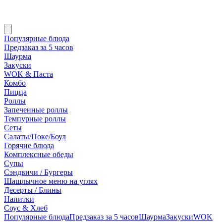
Популярные блюда
Предзаказ за 5 часов
Шаурма
Закуски
WOK & Паста
Комбо
Пицца
Роллы
Запеченные роллы
Темпурные роллы
Сеты
Cалаты/Поке/Боул
Горячие блюда
Комплексные обеды
Супы
Сэндвичи / Бургеры
Шашлычное меню на углях
Десерты / Блины
Напитки
Соус & Хлеб
Популярные блюда
Предзаказ за 5 часов
Шаурма
Закуски
WOK