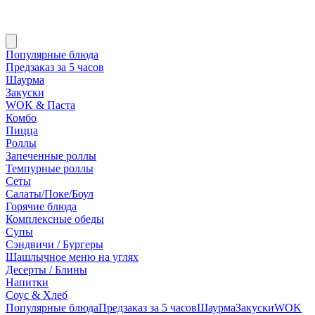
Популярные блюда
Предзаказ за 5 часов
Шаурма
Закуски
WOK & Паста
Комбо
Пицца
Роллы
Запеченные роллы
Темпурные роллы
Сеты
Cалаты/Поке/Боул
Горячие блюда
Комплексные обеды
Супы
Сэндвичи / Бургеры
Шашлычное меню на углях
Десерты / Блины
Напитки
Соус & Хлеб
Популярные блюда
Предзаказ за 5 часов
Шаурма
Закуски
WOK