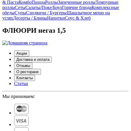
& Паста
Комбо
Пицца
Роллы
Запеченные роллы
Темпурные
роллы
Сеты
Cалаты/Поке/Боул
Горячие блюда
Комплексные
обеды
Супы
Сэндвичи / Бургеры
Шашлычное меню на
углях
Десерты / Блины
Напитки
Соус & Хлеб
ФЛЮОРИ негаз 1,5
Акции
Доставка и оплата
Отзывы
О ресторане
Контакты
Статьи
Мы принимаем: