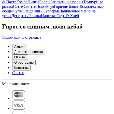
& Паста
Комбо
Пицца
Роллы
Запеченные роллы
Темпурные
роллы
Сеты
Cалаты/Поке/Боул
Горячие блюда
Комплексные
обеды
Супы
Сэндвичи / Бургеры
Шашлычное меню на
углях
Десерты / Блины
Напитки
Соус & Хлеб
Гирос со свиным люля-кебаб
Акции
Доставка и оплата
Отзывы
О ресторане
Контакты
Статьи
Мы принимаем: