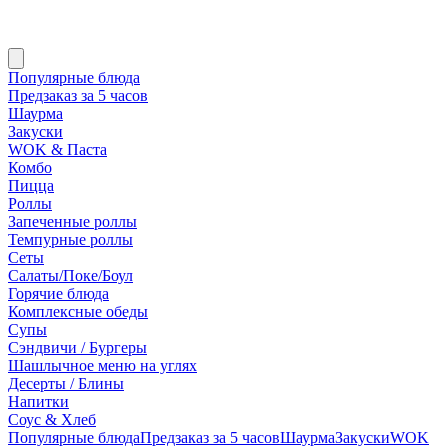
Популярные блюда
Предзаказ за 5 часов
Шаурма
Закуски
WOK & Паста
Комбо
Пицца
Роллы
Запеченные роллы
Темпурные роллы
Сеты
Cалаты/Поке/Боул
Горячие блюда
Комплексные обеды
Супы
Сэндвичи / Бургеры
Шашлычное меню на углях
Десерты / Блины
Напитки
Соус & Хлеб
Популярные блюда
Предзаказ за 5 часов
Шаурма
Закуски
WOK