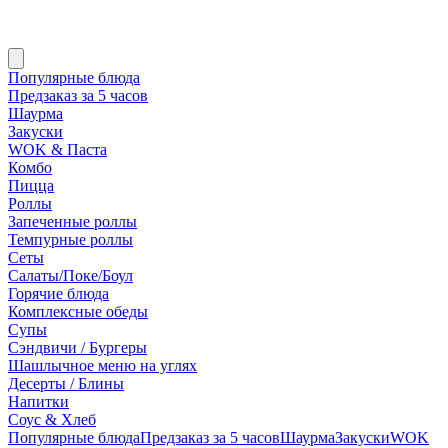
Популярные блюда
Предзаказ за 5 часов
Шаурма
Закуски
WOK & Паста
Комбо
Пицца
Роллы
Запеченные роллы
Темпурные роллы
Сеты
Cалаты/Поке/Боул
Горячие блюда
Комплексные обеды
Супы
Сэндвичи / Бургеры
Шашлычное меню на углях
Десерты / Блины
Напитки
Соус & Хлеб
Популярные блюда
Предзаказ за 5 часов
Шаурма
Закуски
WOK