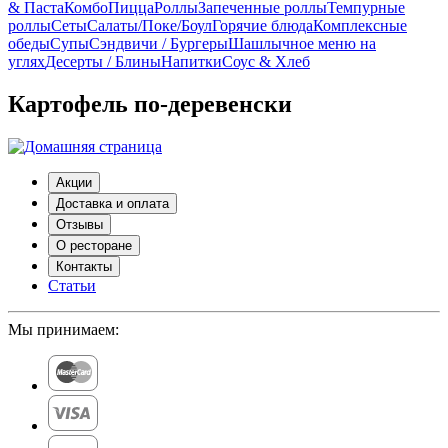
& Паста
Комбо
Пицца
Роллы
Запеченные роллы
Темпурные
роллы
Сеты
Cалаты/Поке/Боул
Горячие блюда
Комплексные
обеды
Супы
Сэндвичи / Бургеры
Шашлычное меню на
углях
Десерты / Блины
Напитки
Соус & Хлеб
Картофель по-деревенски
Акции
Доставка и оплата
Отзывы
О ресторане
Контакты
Статьи
Мы принимаем: