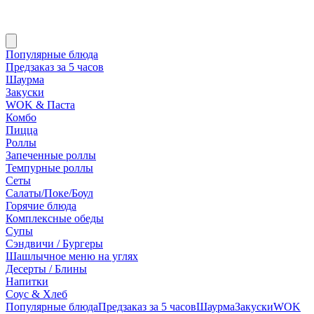
Популярные блюда
Предзаказ за 5 часов
Шаурма
Закуски
WOK & Паста
Комбо
Пицца
Роллы
Запеченные роллы
Темпурные роллы
Сеты
Cалаты/Поке/Боул
Горячие блюда
Комплексные обеды
Супы
Сэндвичи / Бургеры
Шашлычное меню на углях
Десерты / Блины
Напитки
Соус & Хлеб
Популярные блюда
Предзаказ за 5 часов
Шаурма
Закуски
WOK