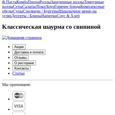
& Паста
Комбо
Пицца
Роллы
Запеченные роллы
Темпурные
роллы
Сеты
Cалаты/Поке/Боул
Горячие блюда
Комплексные
обеды
Супы
Сэндвичи / Бургеры
Шашлычное меню на
углях
Десерты / Блины
Напитки
Соус & Хлеб
Классическая шаурма со свининой
Акции
Доставка и оплата
Отзывы
О ресторане
Контакты
Статьи
Мы принимаем: