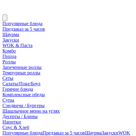
Популярные блюда
Предзаказ за 5 часов
Шаурма
Закуски
WOK & Паста
Комбо
Пицца
Роллы
Запеченные роллы
Темпурные роллы
Сеты
Cалаты/Поке/Боул
Горячие блюда
Комплексные обеды
Супы
Сэндвичи / Бургеры
Шашлычное меню на углях
Десерты / Блины
Напитки
Соус & Хлеб
Популярные блюда
Предзаказ за 5 часов
Шаурма
Закуски
WOK