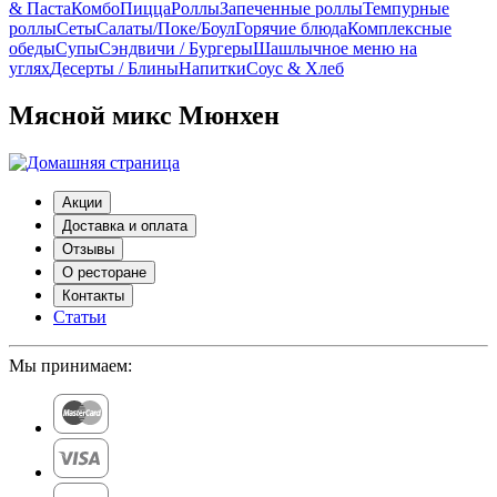
& Паста
Комбо
Пицца
Роллы
Запеченные роллы
Темпурные
роллы
Сеты
Cалаты/Поке/Боул
Горячие блюда
Комплексные
обеды
Супы
Сэндвичи / Бургеры
Шашлычное меню на
углях
Десерты / Блины
Напитки
Соус & Хлеб
Мясной микс Мюнхен
Акции
Доставка и оплата
Отзывы
О ресторане
Контакты
Статьи
Мы принимаем: