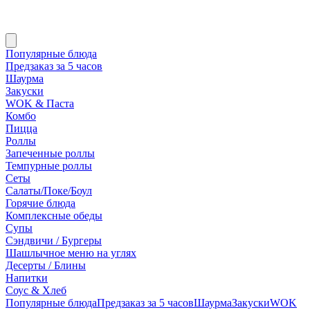
Популярные блюда
Предзаказ за 5 часов
Шаурма
Закуски
WOK & Паста
Комбо
Пицца
Роллы
Запеченные роллы
Темпурные роллы
Сеты
Cалаты/Поке/Боул
Горячие блюда
Комплексные обеды
Супы
Сэндвичи / Бургеры
Шашлычное меню на углях
Десерты / Блины
Напитки
Соус & Хлеб
Популярные блюда
Предзаказ за 5 часов
Шаурма
Закуски
WOK