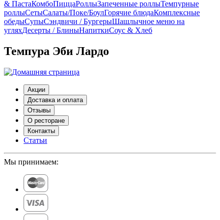
& Паста
Комбо
Пицца
Роллы
Запеченные роллы
Темпурные
роллы
Сеты
Cалаты/Поке/Боул
Горячие блюда
Комплексные
обеды
Супы
Сэндвичи / Бургеры
Шашлычное меню на
углях
Десерты / Блины
Напитки
Соус & Хлеб
Темпура Эби Лардо
Акции
Доставка и оплата
Отзывы
О ресторане
Контакты
Статьи
Мы принимаем: