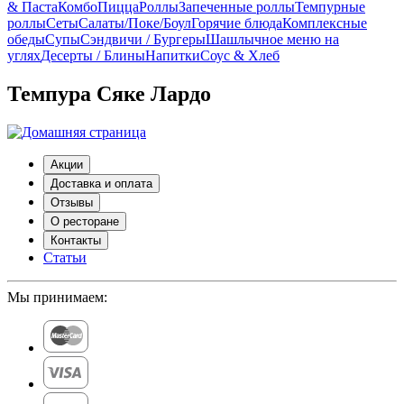
& Паста
Комбо
Пицца
Роллы
Запеченные роллы
Темпурные
роллы
Сеты
Cалаты/Поке/Боул
Горячие блюда
Комплексные
обеды
Супы
Сэндвичи / Бургеры
Шашлычное меню на
углях
Десерты / Блины
Напитки
Соус & Хлеб
Темпура Сяке Лардо
Акции
Доставка и оплата
Отзывы
О ресторане
Контакты
Статьи
Мы принимаем: