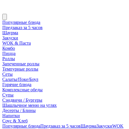
Популярные блюда
Предзаказ за 5 часов
Шаурма
Закуски
WOK & Паста
Комбо
Пицца
Роллы
Запеченные роллы
Темпурные роллы
Сеты
Cалаты/Поке/Боул
Горячие блюда
Комплексные обеды
Супы
Сэндвичи / Бургеры
Шашлычное меню на углях
Десерты / Блины
Напитки
Соус & Хлеб
Популярные блюда
Предзаказ за 5 часов
Шаурма
Закуски
WOK