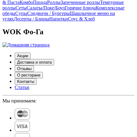
& Паста
Комбо
Пицца
Роллы
Запеченные роллы
Темпурные
роллы
Сеты
Cалаты/Поке/Боул
Горячие блюда
Комплексные
обеды
Супы
Сэндвичи / Бургеры
Шашлычное меню на
углях
Десерты / Блины
Напитки
Соус & Хлеб
WOK Фо-Га
Акции
Доставка и оплата
Отзывы
О ресторане
Контакты
Статьи
Мы принимаем: