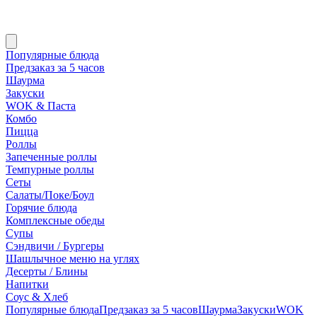
Популярные блюда
Предзаказ за 5 часов
Шаурма
Закуски
WOK & Паста
Комбо
Пицца
Роллы
Запеченные роллы
Темпурные роллы
Сеты
Cалаты/Поке/Боул
Горячие блюда
Комплексные обеды
Супы
Сэндвичи / Бургеры
Шашлычное меню на углях
Десерты / Блины
Напитки
Соус & Хлеб
Популярные блюда
Предзаказ за 5 часов
Шаурма
Закуски
WOK